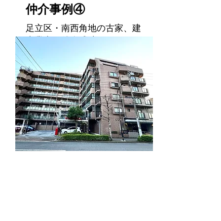
仲介事例④
足立区・南西角地の古家、建
売業者に仲介成功！
不動
産形
態
土地
足立区