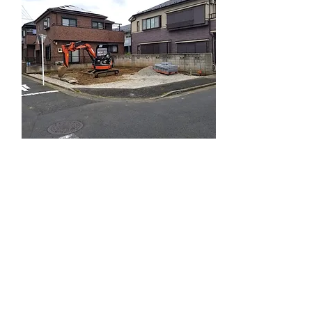
不動
産形
態
マンション
足立区