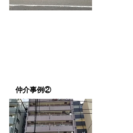
足立区
仲介事例②
建売業者への更地引渡し
不動
産形
態
土地