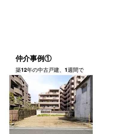
仲介事例①
築12年の中古戸建、1週間で
成約！
不動
産形
態
中古戸建