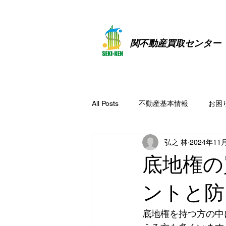
​関不動産買取センター
All Posts
不動産基本情報
お困
弘之 林
2024年11
底地権の
ントと防
底地権を持つ方の中