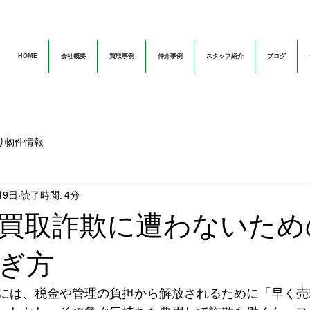
HOME
会社概要
買取事例
仲介事例
スタッフ紹介
ブログ
り物件情報
月9日
読了時間: 4分
買取詐欺に遭わないため
ぎ方
には、税金や管理の負担から解放されるために「早く売