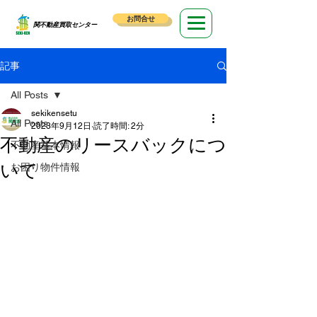
お問合せ
​関不動産買取センター
記事
All Posts
sekikensetu
All Posts
2023年9月12日
読了時間: 2分
不動産のリースバックにつ
不動産基本情報
いて
お困り物件情報